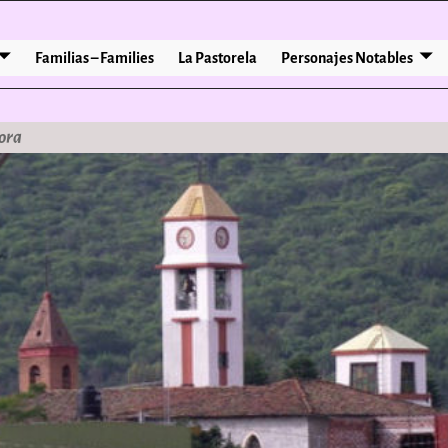
Familias – Families
La Pastorela
Personajes Notables
ora